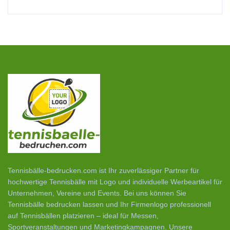
Tennisbälle-bedrucken.com ist Ihr zuverlässiger Partner für
hochwertige Tennisbälle mit Logo und individuelle Werbeartikel für
Unternehmen, Vereine und Events. Bei uns können Sie
Tennisbälle bedrucken lassen und Ihr Firmenlogo professionell
auf Tennisbällen platzieren – ideal für Messen,
Sportveranstaltungen und Marketingkampagnen. Unsere