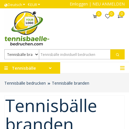
Einloggen
|
NEU ANMELDEN
€
Deutsch
EUR
0
0
0
Tennisbälle
Tennisbälle bedrucken
Tennisbälle branden
Tennisbälle
branden