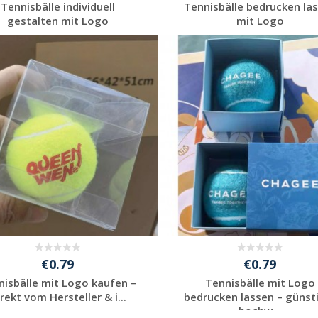
Tennisbälle individuell
Tennisbälle bedrucken la
gestalten mit Logo
mit Logo
Jetzt Angebot
Jetzt Angebot
anfordern
anfordern
€0.79
€0.79
nisbälle mit Logo kaufen –
Tennisbälle mit Logo
rekt vom Hersteller & i...
bedrucken lassen – günst
hochw...