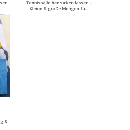
ssen
Tennisbälle bedrucken lassen –
Kleine & große Mengen fü...
Jetzt Angebot
anfordern
ig &