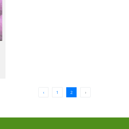
‹
1
2
›