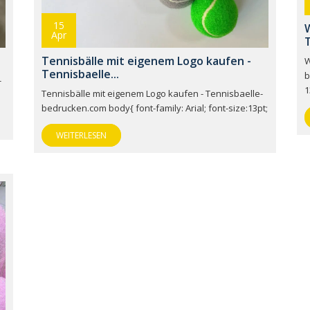
15
W
Apr
T
Tennisbälle mit eigenem Logo kaufen -
W
Tennisbaelle...
b
-
1
Tennisbälle mit eigenem Logo kaufen - Tennisbaelle-
bedrucken.com body{ font-family: Arial; font-size:13pt;
WEITERLESEN